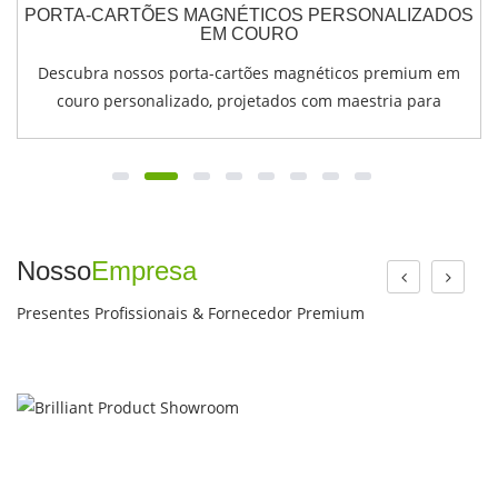
PORTA-CARTÕES MAGNÉTICOS PERSONALIZADOS
EM COURO
Descubra nossos porta-cartões magnéticos premium em
couro personalizado, projetados com maestria para
combinar estilo e praticidade para os usuários móveis de
hoje. Essas carteiras magsafe da Apple podem ser
›
‹
personalizadas usando leite genuíno de alta qualidade
Nosso
Empresa
Presentes Profissionais & Fornecedor Premium